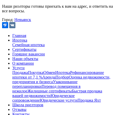
Наши риэлторы готовы приехать к вам на адрес, и ответить на
все вопросы.
Город:
Невьянск
Главная
Ипотека
Семейная ипотека
Сертификаты
Горящие вакансии
Наши объекты
О компании
Услуги
Продажа
Покупка
Обмен
Ипотека
Рефинансирование
ипотеки от 7,1 %
Аренда
Подбор
Оценка недвижимости,
предприятия и бизнеса
Узаконивание
перепланировки
Перевод помещения в
нежилое
Жилищные сертификаты
Быстрая продажа
вашей недвижимости
Юридическое
сопровождение
Юридические услуги
Продажа Яхт
Школа риелторов
Отзывы
Контакты