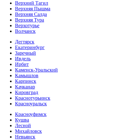
Верхний Тагил
Верхняя Пышма
Верхняя Салда
Верхняя Тура
Верхотурье
Волчанск
Дегтярск
Екатеринбург
Заречный
Ивдель
Ирбит
Каменск-Уральский
Камышлов
Карпинск
Качканар
Кировград
Краснотурьинск
Красноуральск
Красноуфимск
Кушва
Лесной
Михайловск
Невьянск