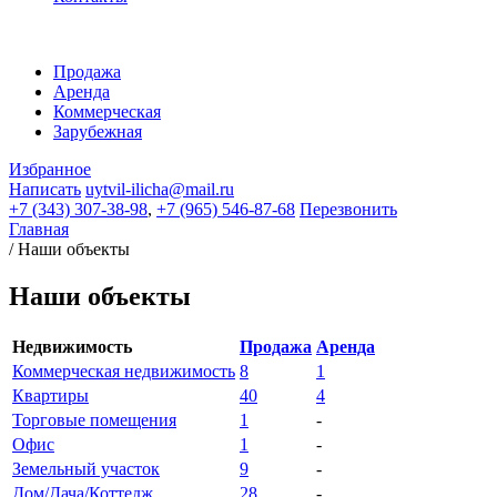
Продажа
Аренда
Коммерческая
Зарубежная
Избранное
Написать
uytvil-ilicha@mail.ru
+7 (343) 307-38-98
,
+7 (965) 546-87-68
Перезвонить
Главная
/
Наши объекты
Наши объекты
Недвижимость
Продажа
Аренда
Коммерческая недвижимость
8
1
Квартиры
40
4
Торговые помещения
1
-
Офис
1
-
Земельный участок
9
-
Дом/Дача/Коттедж
28
-