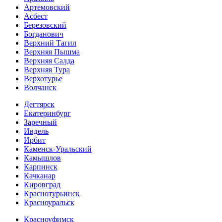
Артемовский
Асбест
Березовский
Богданович
Верхний Тагил
Верхняя Пышма
Верхняя Салда
Верхняя Тура
Верхотурье
Волчанск
Дегтярск
Екатеринбург
Заречный
Ивдель
Ирбит
Каменск-Уральский
Камышлов
Карпинск
Качканар
Кировград
Краснотурьинск
Красноуральск
Красноуфимск