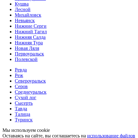
Кушва
Лесной
Михайловск
Невьянск
Нижние Серги
Нижний Тагил
Нижняя Салда
Нижняя Тура
Новая Ляля
Первоуральск
Полевской
Ревда
Реж
Североуральск
Серов
Среднеуральск
Сухой лог
Сысерть
Тавда
Талица
Туринск
Мы используем cookie
Оставаясь на сайте, вы соглашаетесь на
использование файлов