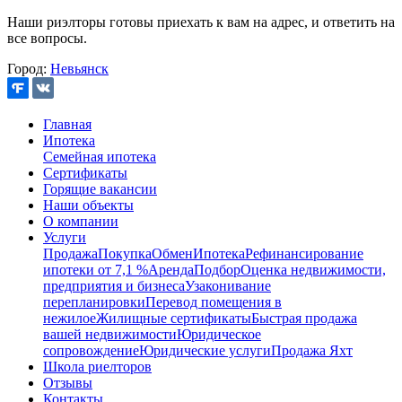
Наши риэлторы готовы приехать к вам на адрес, и ответить на
все вопросы.
Город:
Невьянск
Главная
Ипотека
Семейная ипотека
Сертификаты
Горящие вакансии
Наши объекты
О компании
Услуги
Продажа
Покупка
Обмен
Ипотека
Рефинансирование
ипотеки от 7,1 %
Аренда
Подбор
Оценка недвижимости,
предприятия и бизнеса
Узаконивание
перепланировки
Перевод помещения в
нежилое
Жилищные сертификаты
Быстрая продажа
вашей недвижимости
Юридическое
сопровождение
Юридические услуги
Продажа Яхт
Школа риелторов
Отзывы
Контакты